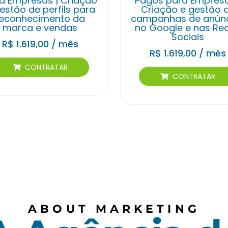
a Empresas | Criação
Pagos para Empresa
estão de perfils para
Criação e gestão 
reconhecimento da
campanhas de anún
marca e vendas
no Google e nas Re
Sociais
R$
1.619,00
/ mês
R$
1.619,00
/ mês
CONTRATAR
CONTRATAR
ABOUT MARKETING