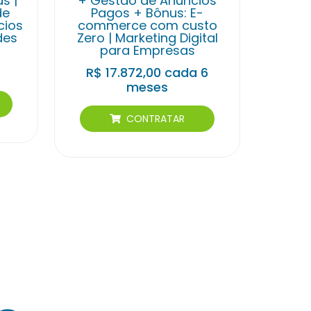
s |
+ Gestão de Anúncios
de
Pagos + Bônus: E-
cios
commerce com custo
des
Zero | Marketing Digital
para Empresas
R$
17.872,00
cada 6
meses
CONTRATAR