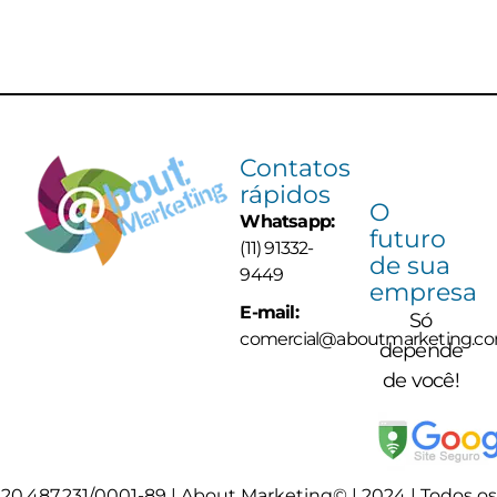
Contatos
rápidos
O
Whatsapp:
futuro
(11) 91332-
de sua
9449
empresa
E-mail:
Só
comercial@aboutmarketing.co
depende
de você!
20.487.231/0001-89 | About Marketing© | 2024 | Todos os