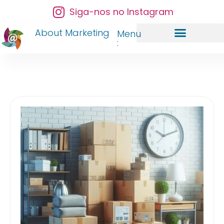
Siga-nos no Instagram
About Marketing
Menu
:
A About Marketing
Gestão de Redes Sociais
Gestão de Anúncios
Imersão Marketing Total