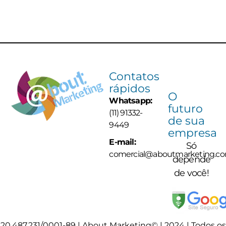
Contatos
rápidos
O
Whatsapp:
futuro
(11) 91332-
de sua
9449
empresa
E-mail:
Só
comercial@aboutmarketing.co
depende
de você!
20.487.231/0001-89 | About Marketing© | 2024 | Todos os