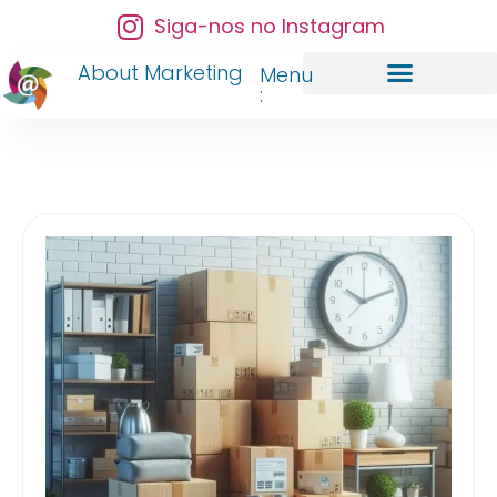
Siga-nos no Instagram
About Marketing
Menu
:
A About Marketing
Gestão de Redes Sociais
Gestão de Anúncios
Imersão Marketing Total